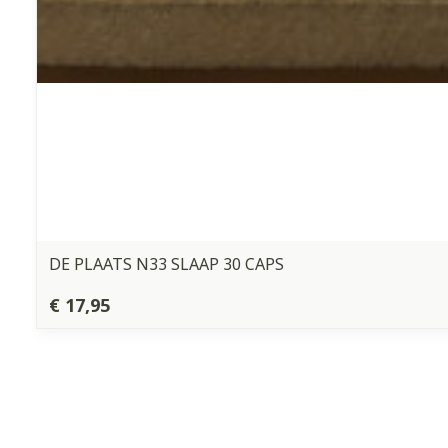
Haar
Gezichtsverz
Pillendozen e
Pigmentstoorn
accessoires
Gevoelige huid
geïrriteerde h
Gemengde hui
Doffe huid
DE PLAATS N33 SLAAP 30 CAPS
Toon meer
€ 17,95
Snurken