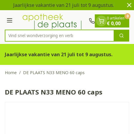
Dia 1 van 2
Ga naar de inhoud
Jaarlijkse vakantie van 21 juli tot 9 augustus.
V
0
0 artikelen
Menu
€ 0,00
Vind snel wondverzorging
Zoek
Product, merk, categorie...
Jaarlijkse vakantie van 21 juli tot 9 augustus.
Home
/
DE PLAATS N33 MENO 60 caps
DE PLAATS N33 MENO 60 caps