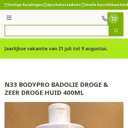
Ga naar de inhoud
Veilige betalingen
Apothekersadvies
Snelle beschikbaarheid
Menu
Zoek
Product, merk, categorie...
Jaarlijkse vakantie van 21 juli tot 9 augustus.
N33 BODYPRO BADOLIE DROGE &
ZEER DROGE HUID 400ML