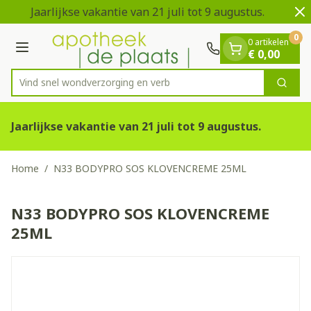
Dia 1 van 2
Ga naar de inhoud
Jaarlijkse vakantie van 21 juli tot 9 augustus.
0
0 artikelen
Menu
€ 0,00
Vind snel wondverzorging
Zoek
Product, merk, categorie...
Jaarlijkse vakantie van 21 juli tot 9 augustus.
Home
/
N33 BODYPRO SOS KLOVENCREME 25ML
N33 BODYPRO SOS KLOVENCREME
25ML