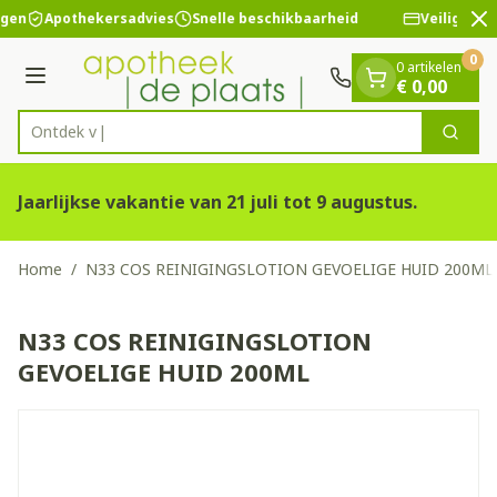
Dia 2 van 2
Ga naar de inhoud
ngen
Apothekersadvies
Snelle beschikbaarheid
Veilige bet
0
0 artikelen
Menu
€ 0,00
Zoek
Product, merk, categorie...
Jaarlijkse vakantie van 21 juli tot 9 augustus.
Home
/
N33 COS REINIGINGSLOTION GEVOELIGE HUID 200ML
N33 COS REINIGINGSLOTION
GEVOELIGE HUID 200ML