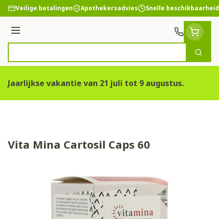
Ga naar de inhoud
Veilige betalingen
Apothekersadvies
Snelle beschikbaarheid
Menu
Zoek
Product, merk, categorie...
Jaarlijkse vakantie van 21 juli tot 9 augustus.
Vita Mina Cartosil Caps 60