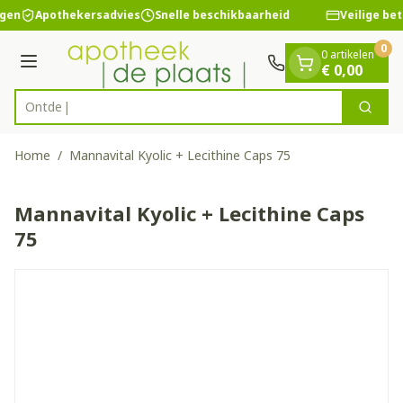
Dia 1 van 1
Ga naar de inhoud
ngen
Apothekersadvies
Snelle beschikbaarheid
Veilige bet
0
0 artikelen
Menu
€ 0,00
Zoek
Product, merk, categorie...
Home
/
Mannavital Kyolic + Lecithine Caps 75
Mannavital Kyolic + Lecithine Caps
75