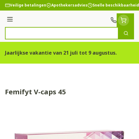
Ga naar de inhoud
Veilige betalingen
Apothekersadvies
Snelle beschikbaarheid
Menu
Zoek
Product, merk, categorie...
Jaarlijkse vakantie van 21 juli tot 9 augustus.
Femifyt V-caps 45