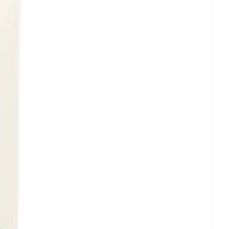
et
geneesmiddelen
erende
Parfums en
geurproducten
CBD