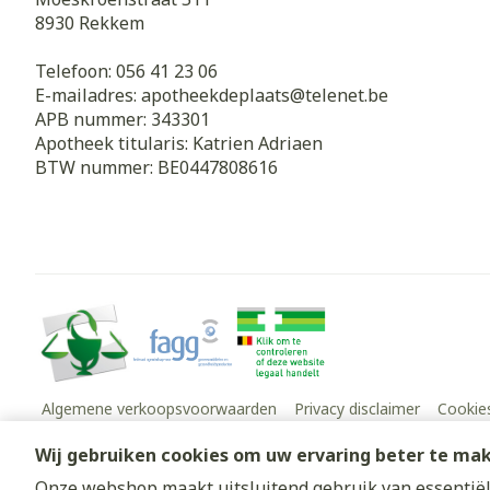
8930
Rekkem
Telefoon:
056 41 23 06
E-mailadres:
apotheekdeplaats@
telenet.be
APB nummer:
343301
Apotheek titularis:
Katrien Adriaen
BTW nummer:
BE0447808616
Algemene verkoopsvoorwaarden
Privacy disclaimer
Cookie
Wij gebruiken cookies om uw ervaring beter te ma
Onze webshop maakt uitsluitend gebruik van essentiële