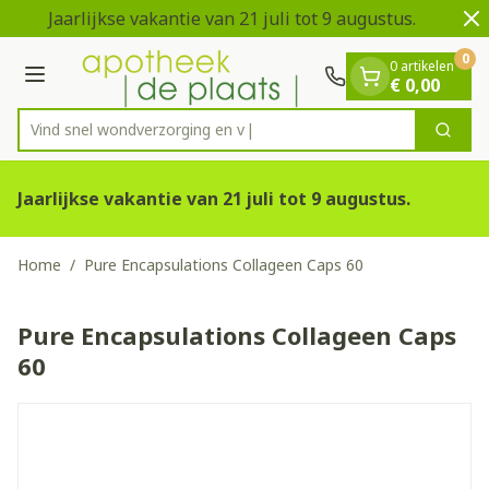
Dia 1 van 2
Ga naar de inhoud
Jaarlijkse vakantie van 21 juli tot 9 augustus.
V
0
0 artikelen
Menu
€ 0,00
Vind snel wondverzor
Zoek
Product, merk, categorie...
Jaarlijkse vakantie van 21 juli tot 9 augustus.
Home
/
Pure Encapsulations Collageen Caps 60
Pure Encapsulations Collageen Caps
60