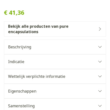
Pure Encapsulations Collag
€ 41,36
Bekijk alle producten van pure
encapsulations
Beschrijving
Indicatie
Wettelijk verplichte informatie
Eigenschappen
Collageen en hyaluronzuur helpen de huid mooi
strak en vol te houden.
Samenstelling