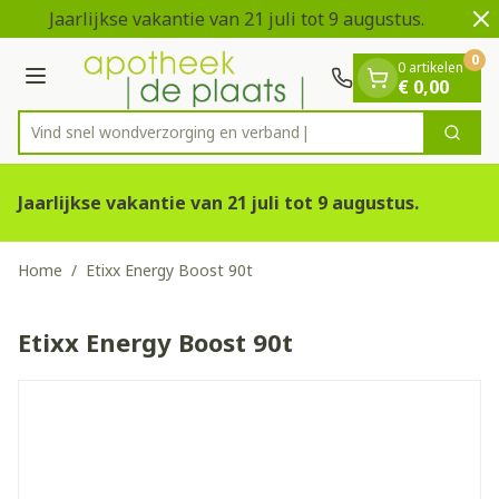
Dia 1 van 2
Ga naar de inhoud
Jaarlijkse vakantie van 21 juli tot 9 augustus.
V
0
0 artikelen
Menu
€ 0,00
Vind snel wondverzorging en
Zoek
Product, merk, categorie...
Jaarlijkse vakantie van 21 juli tot 9 augustus.
Home
/
Etixx Energy Boost 90t
Etixx Energy Boost 90t