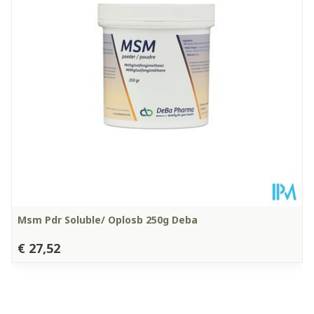
Glutenvrij, Lactosevrij,
Selenium
50 μg (91%*)
Dieetbeperkingen
Sojavrij, Vegan,
Vegetarisch
Paullinia cupana extr. (10%
300 mg
cafeïne)
Kamertemperatuur (15°C
Behoud
- 25°C)
Coffea robusta extr. (2%
150 mg
caffeïne)
Eleutheroccocus senticosus
75 mg
extr.
Msm Pdr Soluble/ Oplosb 250g Deba
Panax gingseng extr.
75 mg
€ 27,52
Piper nigrum extr.
8 mg
Lysinehydrochloride
300 mg