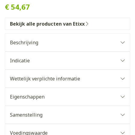
€ 54,67
Bekijk alle producten van Etixx
Beschrijving
Indicatie
Wettelijk verplichte informatie
vermoeidheid,
uitputting en energiegebrek
Eigenschappen
natuurlijke cafeïne
Bevordert alertheid en energie. Vit. B12, C &
magnesium dragen aan het
Samenstelling
energiemetabolisme.
alertheid en concentratie
Bevat natuurlijke cafeïne uit de guaranabes voor
Voedingswaarde
betere alertheid en concentratie