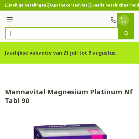
Ga naar de inhoud
Veilige betalingen
Apothekersadvies
Snelle beschikbaarheid
Menu
Zoek
Product, merk, categorie...
Jaarlijkse vakantie van 21 juli tot 9 augustus.
Mannavital Magnesium Platinum Nf
Tabl 90