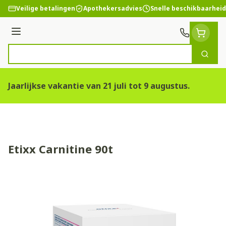
Ga naar de inhoud
Veilige betalingen
Apothekersadvies
Snelle beschikbaarheid
Menu
Zoek
Product, merk, categorie...
Jaarlijkse vakantie van 21 juli tot 9 augustus.
Etixx Carnitine 90t