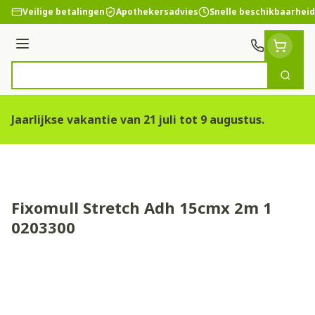
Ga naar de inhoud
Veilige betalingen
Apothekersadvies
Snelle beschikbaarheid
Menu
Zoek
Product, merk, categorie...
Jaarlijkse vakantie van 21 juli tot 9 augustus.
Fixomull Stretch Adh 15cmx 2m 1
0203300