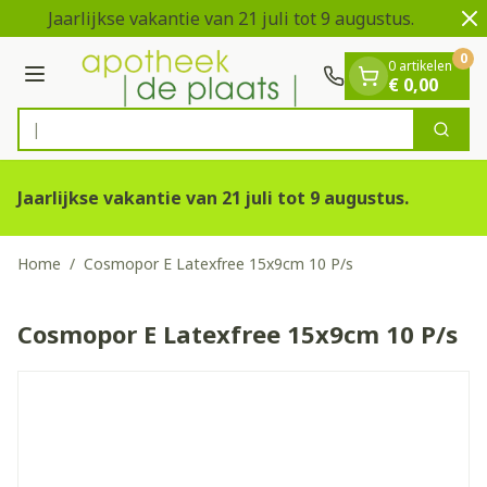
Dia 1 van 2
Ga naar de inhoud
Jaarlijkse vakantie van 21 juli tot 9 augustus.
V
0
0 artikelen
Menu
€ 0,00
Ontd
Zoek
Product, merk, categorie...
Jaarlijkse vakantie van 21 juli tot 9 augustus.
Home
/
Cosmopor E Latexfree 15x9cm 10 P/s
Cosmopor E Latexfree 15x9cm 10 P/s