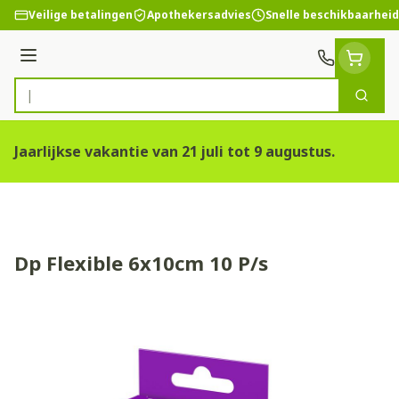
Ga naar de inhoud
Veilige betalingen
Apothekersadvies
Snelle beschikbaarheid
Menu
Zoek
Product, merk, categorie...
Jaarlijkse vakantie van 21 juli tot 9 augustus.
Dp Flexible 6x10cm 10 P/s