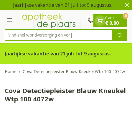
Dia 1 van 2
Ga naar de inhoud
Jaarlijkse vakantie van 21 juli tot 9 augustus.
V
0
0 artikelen
Menu
€ 0,00
Vind snel wondverzorging
Zoek
Product, merk, categorie...
Jaarlijkse vakantie van 21 juli tot 9 augustus.
Home
/
Cova Detectiepleister Blauw Kneukel Wtp 100 4072w
Cova Detectiepleister Blauw Kneukel
Wtp 100 4072w