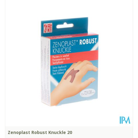
Lengte
120 mm
Diepte
100 mm
Kamertemperatuur (15°C -
Behoud
25°C)
Zenoplast Robust Knuckle 20