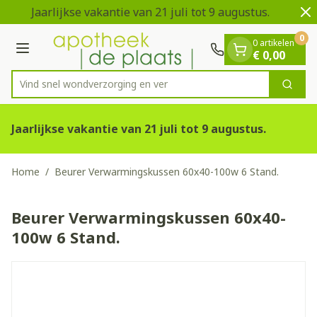
Dia 1 van 2
Ga naar de inhoud
Jaarlijkse vakantie van 21 juli tot 9 augustus.
V
0
0 artikelen
Menu
€ 0,00
Vind snel wondverzorgin
Zoek
Product, merk, categorie...
Jaarlijkse vakantie van 21 juli tot 9 augustus.
Home
/
Beurer Verwarmingskussen 60x40-100w 6 Stand.
Beurer Verwarmingskussen 60x40-
100w 6 Stand.