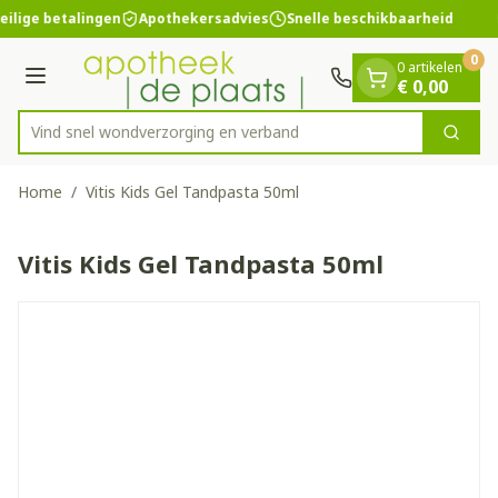
Dia 1 van 1
Ga naar de inhoud
eilige betalingen
Apothekersadvies
Snelle beschikbaarheid
0
0 artikelen
Menu
€ 0,00
Vind snel wondverzorging en verband
Zoek
Product, merk, categorie...
Home
/
Vitis Kids Gel Tandpasta 50ml
Vitis Kids Gel Tandpasta 50ml