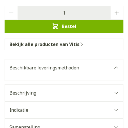
Aantal
Bestel
Bekijk alle producten van Vitis
Beschikbare leveringsmethoden
Beschrijving
Voor een optimale verzorging van het
melkgebit
Indicatie
Gebruik VITIS Kids Gel Tandpasta vanaf 6
maanden of bij het doorkomen van het eerste
Samenstelling