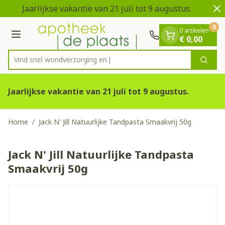
Dia 1 van 2
Ga naar de inhoud
Jaarlijkse vakantie van 21 juli tot 9 augustus.
0
0 artikelen
Menu
€ 0,00
Vind snel wondverzo
Zoek
Product, merk, categorie...
Jaarlijkse vakantie van 21 juli tot 9 augustus.
Home
/
Jack N' Jill Natuurlijke Tandpasta Smaakvrij 50g
Jack N' Jill Natuurlijke Tandpasta
Smaakvrij 50g