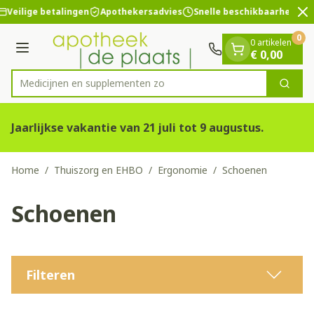
Dia 2 van 2
Ga naar de inhoud
Veilige betalingen
Apothekersadvies
Snelle beschikbaarheid
0
0 artikelen
Menu
€ 0,00
Medicijnen e
Zoek
Product, merk, categorie...
Jaarlijkse vakantie van 21 juli tot 9 augustus.
Home
/
Thuiszorg en EHBO
/
Ergonomie
/
Schoenen
Schoenen
Filteren