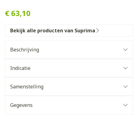
Suprima 4730 Slaapoverall 
€ 63,10
Bekijk alle producten van Suprima
Beschrijving
Indicatie
Samenstelling
Gegevens
CNK
4373189
Organisaties
Bota