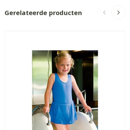
Gerelateerde producten
Merken
Suprima
Breedte
380 mm
Navigeren door de elementen van de carrousel is mogelijk 
Druk om carrousel over te slaan
Druk op om naar carrouselnavigatie te gaan
Lengte
280 mm
Diepte
40 mm
Kamertemperatuur (15°C -
Behoud
25°C)