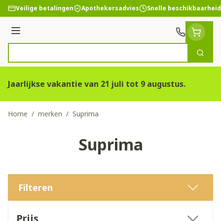
Ga naar de inhoud
Veilige betalingen
Apothekersadvies
Snelle beschikbaarheid
Menu
Zoek
Product, merk, categorie...
Jaarlijkse vakantie van 21 juli tot 9 augustus.
Home
/
merken
/
Suprima
Suprima
Filteren
Doorgaan naar productlijst
Prijs