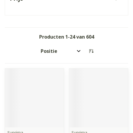
filter
Producten
1
-
24
van
604
Sorteer op:
Suprima
Suprima