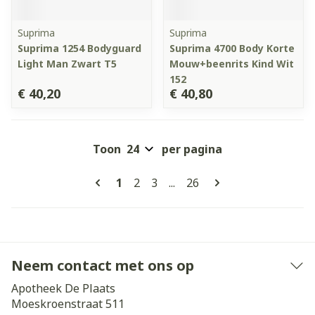
Suprima
Suprima
Suprima 1254 Bodyguard
Suprima 4700 Body Korte
Light Man Zwart T5
Mouw+beenrits Kind Wit
152
€ 40,20
€ 40,80
Toon
per pagina
Pagina's
U lees momenteel pagina
Pagina
Pagina
Pagina
1
2
3
...
26
Neem contact met ons op
Apotheek De Plaats
Moeskroenstraat 511