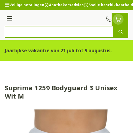
Ga naar de inhoud
Veilige betalingen
Apothekersadvies
Snelle beschikbaarheid
Menu
Zoek
Product, merk, categorie...
Jaarlijkse vakantie van 21 juli tot 9 augustus.
Suprima 1259 Bodyguard 3 Unisex
Wit M