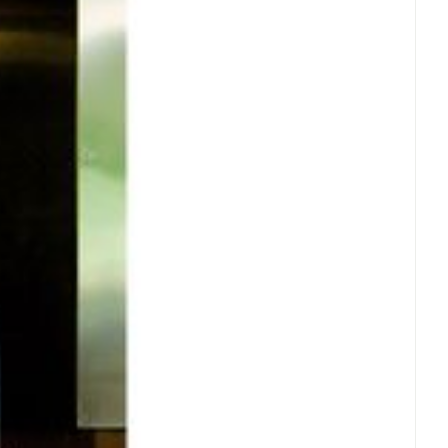
et
geneesmiddelen
erende
Parfums en
geurproducten
CBD