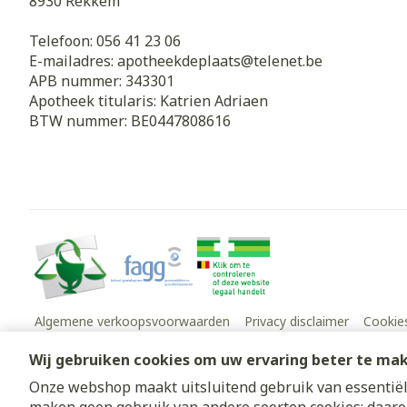
8930
Rekkem
Telefoon:
056 41 23 06
E-mailadres:
apotheekdeplaats@
telenet.be
APB nummer:
343301
Apotheek titularis:
Katrien Adriaen
BTW nummer:
BE0447808616
Algemene verkoopsvoorwaarden
Privacy disclaimer
Cookie
Wij gebruiken cookies om uw ervaring beter te ma
Onze webshop maakt uitsluitend gebruik van essentiële