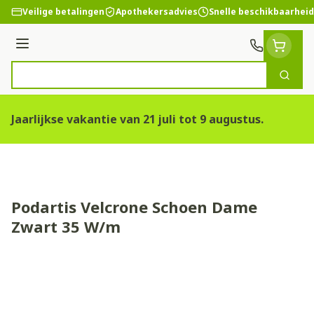
Ga naar de inhoud
Veilige betalingen
Apothekersadvies
Snelle beschikbaarheid
Menu
Zoek
Product, merk, categorie...
Jaarlijkse vakantie van 21 juli tot 9 augustus.
Podartis Velcrone Schoen Dame
Zwart 35 W/m