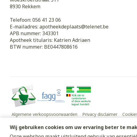
8930
Rekkem
Telefoon:
056 41 23 06
E-mailadres:
apotheekdeplaats@
telenet.be
APB nummer:
343301
Apotheek titularis:
Katrien Adriaen
BTW nummer:
BE0447808616
Algemene verkoopsvoorwaarden
Privacy disclaimer
Cookie
Wij gebruiken cookies om uw ervaring beter te ma
Onze webshop maakt uitsluitend gebruik van essentiële