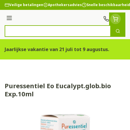
Ga naar de inhoud
Veilige betalingen
Apothekersadvies
Snelle beschikbaarheid
Menu
Zoek
Product, merk, categorie...
Jaarlijkse vakantie van 21 juli tot 9 augustus.
Puressentiel Eo Eucalypt.glob.bio
Exp.10ml