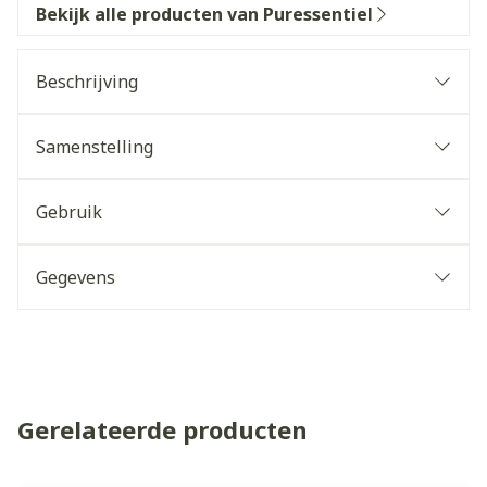
Bekijk alle producten van Puressentiel
Beschrijving
Samenstelling
Gebruik
Gegevens
Gerelateerde producten
Navigeren door de elementen van de carrousel is mogelijk 
Druk om carrousel over te slaan
Druk op om naar carrouselnavigatie te gaan