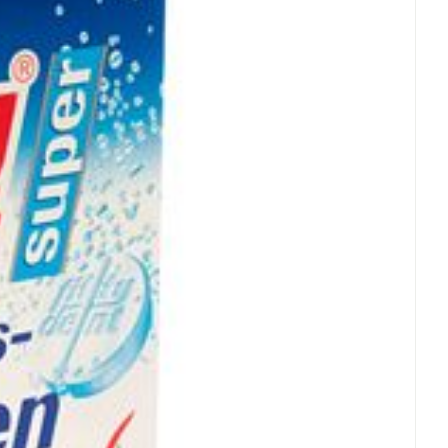
et
geneesmiddelen
erende
Parfums en
geurproducten
CBD