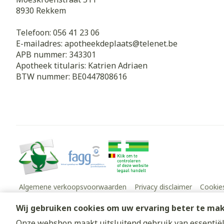
8930
Rekkem
Telefoon:
056 41 23 06
E-mailadres:
apotheekdeplaats@
telenet.be
APB nummer:
343301
Apotheek titularis:
Katrien Adriaen
BTW nummer:
BE0447808616
Algemene verkoopsvoorwaarden
Privacy disclaimer
Cookie
Wij gebruiken cookies om uw ervaring beter te ma
Onze webshop maakt uitsluitend gebruik van essentiële