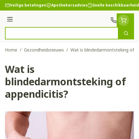
Ga naar de inhoud
Veilige betalingen
Apothekersadvies
Snelle beschikbaarheid
Menu
Zoek
Product, merk, categorie...
Home
/
Gezondheidsnieuws
/
Wat is blindedarmontsteking of ap
Wat is
blindedarmontsteking of
appendicitis?