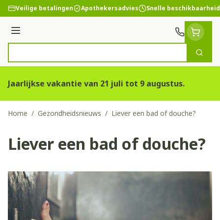
Ga naar de inhoud
Veilige betalingen
Apothekersadvies
Snelle beschikbaarheid
Menu
Zoek
Product, merk, categorie...
Jaarlijkse vakantie van 21 juli tot 9 augustus.
Home
/
Gezondheidsnieuws
/
Liever een bad of douche?
Liever een bad of douche?