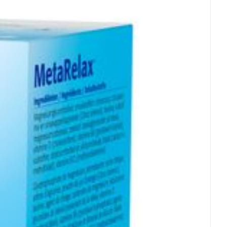
- 25°C)
erende
Parfums en
geurproducten
CBD