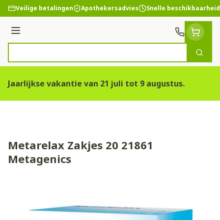
Ga naar de inhoud
Veilige betalingen
Apothekersadvies
Snelle beschikbaarheid
Menu
Zoek
Product, merk, categorie...
Jaarlijkse vakantie van 21 juli tot 9 augustus.
Metarelax Zakjes 20 21861
Metagenics