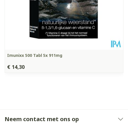
Bioflavonoïden
-
50mg
Vitamine C
300%
240mg
Vitamine E
100%
12mg
Imunixx 500 Tabl 5x 911mg
Q10
€ 14,30
Coenzyme Q10
100mg
Ubiquinone
Neem contact met ons op