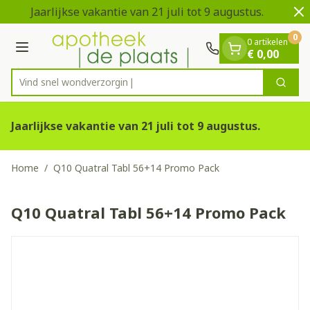
Dia 1 van 2
Ga naar de inhoud
Jaarlijkse vakantie van 21 juli tot 9 augustus.
V
0
0 artikelen
Menu
€ 0,00
Vind snel wondve
Zoek
Product, merk, categorie...
Jaarlijkse vakantie van 21 juli tot 9 augustus.
Home
/
Q10 Quatral Tabl 56+14 Promo Pack
Q10 Quatral Tabl 56+14 Promo Pack