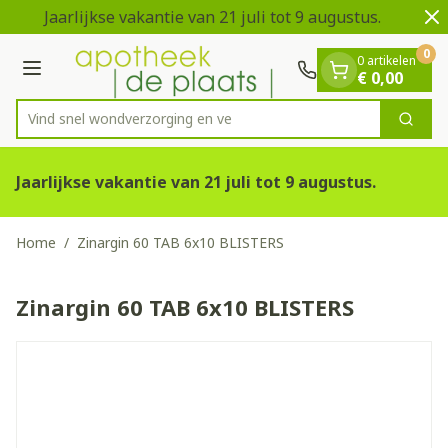
Dia 1 van 2
Ga naar de inhoud
Jaarlijkse vakantie van 21 juli tot 9 augustus.
V
0
0 artikelen
Menu
€ 0,00
Vind snel wondverzorgin
Zoek
Product, merk, categorie...
Jaarlijkse vakantie van 21 juli tot 9 augustus.
Home
/
Zinargin 60 TAB 6x10 BLISTERS
Zinargin 60 TAB 6x10 BLISTERS