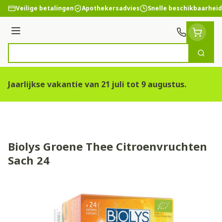
Ga naar de inhoud
Veilige betalingen
Apothekersadvies
Snelle beschikbaarheid
Menu
Zoek
Product, merk, categorie...
Jaarlijkse vakantie van 21 juli tot 9 augustus.
Biolys Groene Thee Citroenvruchten
Sach 24