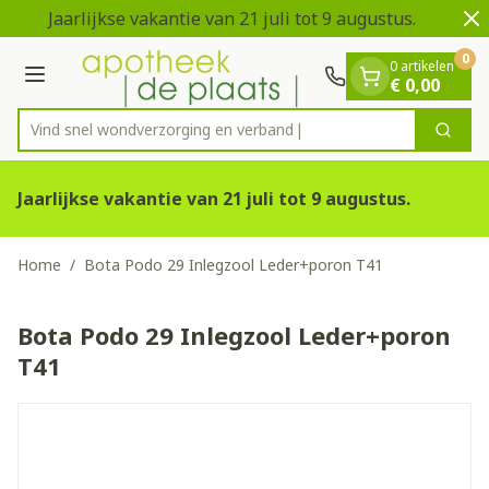
Dia 1 van 2
Ga naar de inhoud
Jaarlijkse vakantie van 21 juli tot 9 augustus.
V
0
0 artikelen
Menu
€ 0,00
Vind snel wondverzorging en
Zoek
Product, merk, categorie...
Jaarlijkse vakantie van 21 juli tot 9 augustus.
Home
/
Bota Podo 29 Inlegzool Leder+poron T41
Bota Podo 29 Inlegzool Leder+poron
T41