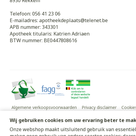
8930
Rekkem
Telefoon:
056 41 23 06
E-mailadres:
apotheekdeplaats@
telenet.be
APB nummer:
343301
Apotheek titularis:
Katrien Adriaen
BTW nummer:
BE0447808616
Algemene verkoopsvoorwaarden
Privacy disclaimer
Cookie
Wij gebruiken cookies om uw ervaring beter te ma
Onze webshop maakt uitsluitend gebruik van essentiële