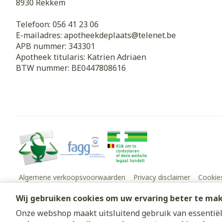
8930
Rekkem
Telefoon:
056 41 23 06
E-mailadres:
apotheekdeplaats@
telenet.be
APB nummer:
343301
Apotheek titularis:
Katrien Adriaen
BTW nummer:
BE0447808616
Algemene verkoopsvoorwaarden
Privacy disclaimer
Cookie
Wij gebruiken cookies om uw ervaring beter te ma
Onze webshop maakt uitsluitend gebruik van essentiële