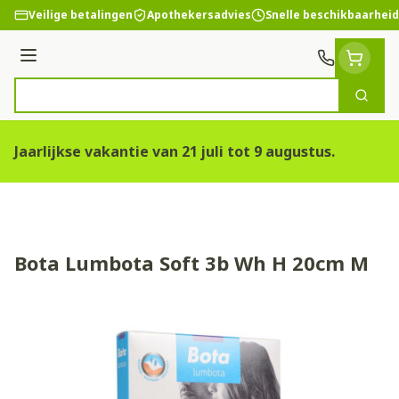
Ga naar de inhoud
Veilige betalingen
Apothekersadvies
Snelle beschikbaarheid
Menu
Zoek
Product, merk, categorie...
Jaarlijkse vakantie van 21 juli tot 9 augustus.
Bota Lumbota Soft 3b Wh H 20cm M