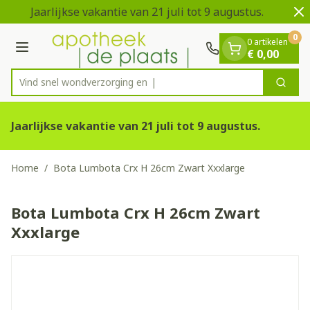
Dia 1 van 2
Ga naar de inhoud
Jaarlijkse vakantie van 21 juli tot 9 augustus.
V
0
0 artikelen
Menu
€ 0,00
Vind snel wondverzorg
Zoek
Product, merk, categorie...
Jaarlijkse vakantie van 21 juli tot 9 augustus.
Home
/
Bota Lumbota Crx H 26cm Zwart Xxxlarge
Bota Lumbota Crx H 26cm Zwart
Xxxlarge