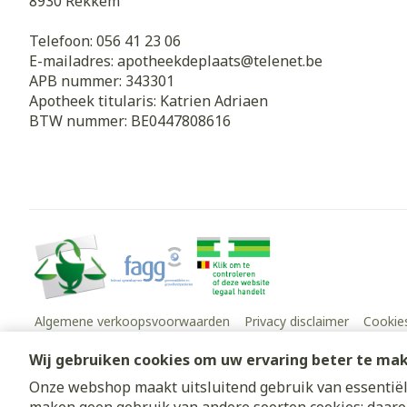
8930
Rekkem
Telefoon:
056 41 23 06
E-mailadres:
apotheekdeplaats@
telenet.be
APB nummer:
343301
Apotheek titularis:
Katrien Adriaen
BTW nummer:
BE0447808616
Algemene verkoopsvoorwaarden
Privacy disclaimer
Cookie
Wij gebruiken cookies om uw ervaring beter te ma
Onze webshop maakt uitsluitend gebruik van essentiële