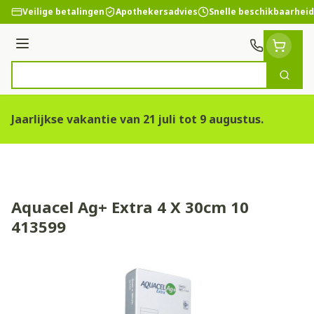
Ga naar de inhoud
Veilige betalingen
Apothekersadvies
Snelle beschikbaarheid
Menu
Zoek
Product, merk, categorie...
Jaarlijkse vakantie van 21 juli tot 9 augustus.
Aquacel Ag+ Extra 4 X 30cm 10
413599