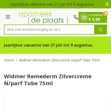
Dia 1 van 2
Ga naar de inhoud
Jaarlijkse vakantie van 21 juli tot 9 augustus.
V
0
0 artikelen
Menu
€ 0,00
Vind snel wondverzorging
Zoek
Product, merk, categorie...
Jaarlijkse vakantie van 21 juli tot 9 augustus.
Home
/
Widmer Remederm Zilvercreme N/parf Tube 75ml
Widmer Remederm Zilvercreme
N/parf Tube 75ml