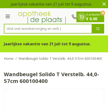
Dia 1 van 2
Ga naar de inhoud
Jaarlijkse vakantie van 21 juli tot 9 augustus.
V
0
0 artikelen
Menu
€ 0,00
Vind snel wondverzorging
Zoek
Product, merk, categorie...
Jaarlijkse vakantie van 21 juli tot 9 augustus.
Home
/
Wandbeugel Solido T Verstelb. 44,0-57cm 600100400
Wandbeugel Solido T Verstelb. 44,0-
57cm 600100400