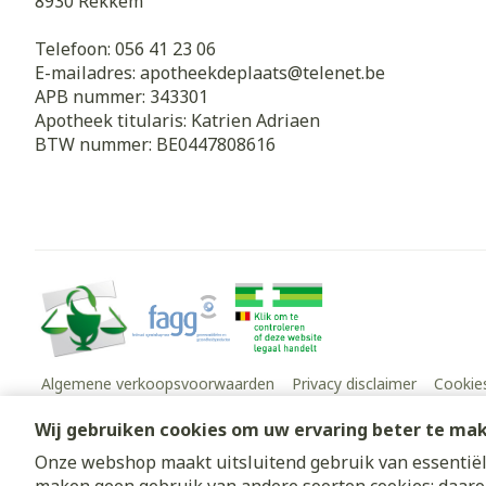
8930
Rekkem
Telefoon:
056 41 23 06
E-mailadres:
apotheekdeplaats@
telenet.be
APB nummer:
343301
Apotheek titularis:
Katrien Adriaen
BTW nummer:
BE0447808616
Algemene verkoopsvoorwaarden
Privacy disclaimer
Cookie
Wij gebruiken cookies om uw ervaring beter te ma
Onze webshop maakt uitsluitend gebruik van essentiële