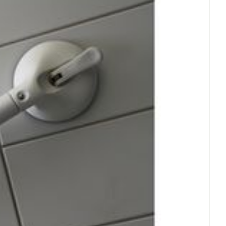
et
geneesmiddelen
erende
Parfums en
geurproducten
CBD