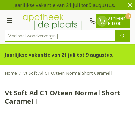
Dia 1 van 2
Ga naar de inhoud
Jaarlijkse vakantie van 21 juli tot 9 augustus.
V
0
0 artikelen
Menu
€ 0,00
Vind snel wondv
Zoek
Product, merk, categorie...
Jaarlijkse vakantie van 21 juli tot 9 augustus.
Home
/
Vt Soft Ad C1 O/teen Normal Short Caramel l
Vt Soft Ad C1 O/teen Normal Short
Caramel l