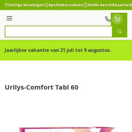
Ga naar de inhoud
Veilige betalingen
Apothekersadvies
Snelle beschikbaarheid
Menu
Zoek
Product, merk, categorie...
Jaarlijkse vakantie van 21 juli tot 9 augustus.
Urilys-Comfort Tabl 60