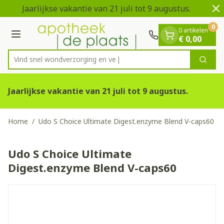
Dia 1 van 2
Ga naar de inhoud
Jaarlijkse vakantie van 21 juli tot 9 augustus.
0
0 artikelen
Menu
€ 0,00
Vind snel wondverzorgin
Zoek
Product, merk, categorie...
Jaarlijkse vakantie van 21 juli tot 9 augustus.
Home
/
Udo S Choice Ultimate Digest.enzyme Blend V-caps60
Udo S Choice Ultimate
Digest.enzyme Blend V-caps60