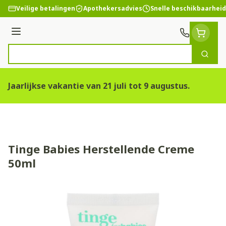
Ga naar de inhoud
Veilige betalingen
Apothekersadvies
Snelle beschikbaarheid
Menu
Zoek
Product, merk, categorie...
Jaarlijkse vakantie van 21 juli tot 9 augustus.
Tinge Babies Herstellende Creme
50ml